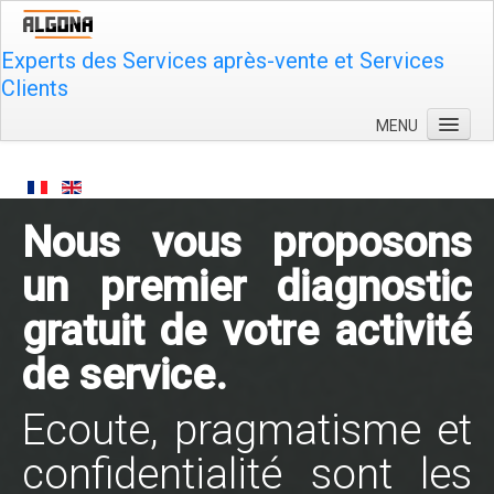
Experts des Services après-vente et Services
Clients
MENU
Qui sommes-nous ?
Rentabilisez
Nous vous proposons
Formez
un premier diagnostic
Innovez
gratuit de votre activité
Plus
Contactez-nous
de service.
Ecoute, pragmatisme et
confidentialité sont les