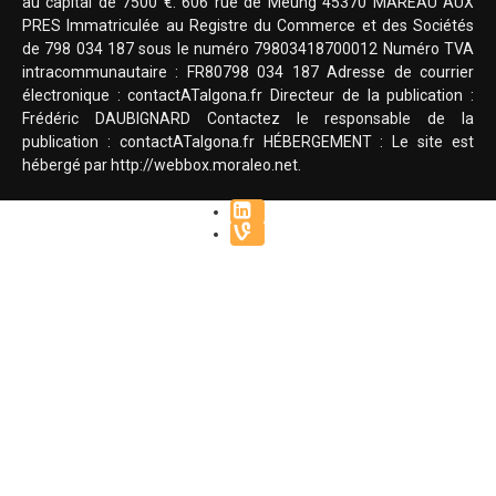
au capital de 7500 €. 606 rue de Meung 45370 MAREAU AUX
PRES Immatriculée au Registre du Commerce et des Sociétés
de 798 034 187 sous le numéro 79803418700012 Numéro TVA
intracommunautaire : FR80798 034 187 Adresse de courrier
électronique : contactATalgona.fr Directeur de la publication :
Frédéric DAUBIGNARD Contactez le responsable de la
publication : contactATalgona.fr HÉBERGEMENT : Le site est
hébergé par http://webbox.moraleo.net.