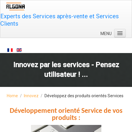
Experts des Services après-vente et Services
Clients
MENU
Qui sommes-nous ?
Rentabilisez
Innovez par les services - Pensez
Formez
utilisateur ! ...
Innovez
Plus
Contactez-nous
Home
/
Innovez
/
Développez des produits orientés Services
Développement orienté Service de vos
produits :