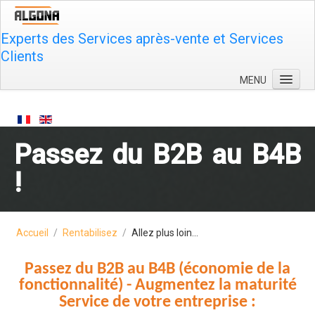
Experts des Services après-vente et Services
Clients
MENU
Qui sommes-nous ?
Rentabilisez
Passez du B2B au B4B
Formez
!
Innovez
Plus
Contactez-nous
Accueil
/
Rentabilisez
/
Allez plus loin...
Passez du B2B au B4B (économie de la
fonctionnalité) - Augmentez la maturité
Service de votre entreprise :