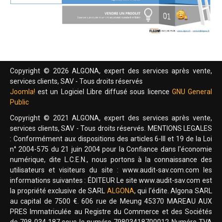
Copyright © 2026 ALGONA, expert des services après vente,
services clients, SAV - Tous droits réservés
Joomla!
est un Logiciel Libre diffusé sous licence
GNU General
Public
Copyright © 2021 ALGONA, expert des services après vente,
services clients, SAV - Tous droits réservés. MENTIONS LEGALES
: Conformément aux dispositions des articles 6-III et 19 de la Loi
n° 2004-575 du 21 juin 2004 pour la Confiance dans l'économie
numérique, dite L.C.E.N., nous portons à la connaissance des
utilisateurs et visiteurs du site : www.audit-sav.com.com les
informations suivantes : ÉDITEUR Le site www.audit-sav.com est
la propriété exclusive de SARL
ALGONA
, qui l'édite. Algona SARL
au capital de 7500 €. 606 rue de Meung 45370 MAREAU AUX
PRES Immatriculée au Registre du Commerce et des Sociétés
de 798 034 187 sous le numéro 79803418700012 Numéro TVA