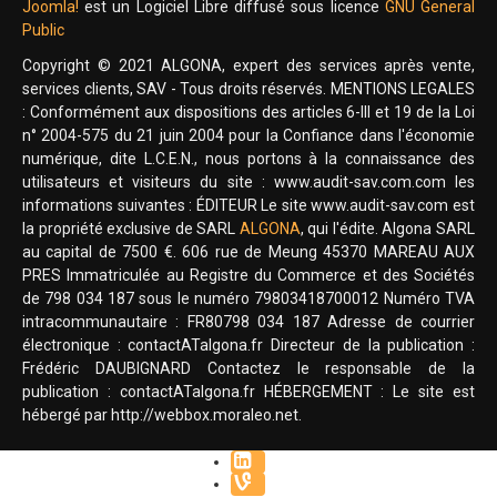
Joomla!
est un Logiciel Libre diffusé sous licence
GNU General
Public
Copyright © 2021 ALGONA, expert des services après vente,
services clients, SAV - Tous droits réservés. MENTIONS LEGALES
: Conformément aux dispositions des articles 6-III et 19 de la Loi
n° 2004-575 du 21 juin 2004 pour la Confiance dans l'économie
numérique, dite L.C.E.N., nous portons à la connaissance des
utilisateurs et visiteurs du site : www.audit-sav.com.com les
informations suivantes : ÉDITEUR Le site www.audit-sav.com est
la propriété exclusive de SARL
ALGONA
, qui l'édite. Algona SARL
au capital de 7500 €. 606 rue de Meung 45370 MAREAU AUX
PRES Immatriculée au Registre du Commerce et des Sociétés
de 798 034 187 sous le numéro 79803418700012 Numéro TVA
intracommunautaire : FR80798 034 187 Adresse de courrier
électronique : contactATalgona.fr Directeur de la publication :
Frédéric DAUBIGNARD Contactez le responsable de la
publication : contactATalgona.fr HÉBERGEMENT : Le site est
hébergé par http://webbox.moraleo.net.