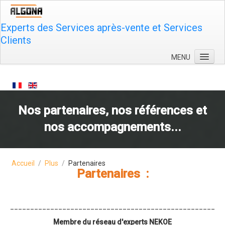
Experts des Services après-vente et Services
Clients
MENU
Qui sommes-nous ?
Rentabilisez
Nos partenaires, nos références et
Formez
nos accompagnements...
Innovez
Plus
Contactez-nous
Accueil
/
Plus
/
Partenaires
Partenaires :
_____________________________________________________
Membre du réseau d'experts NEKOE